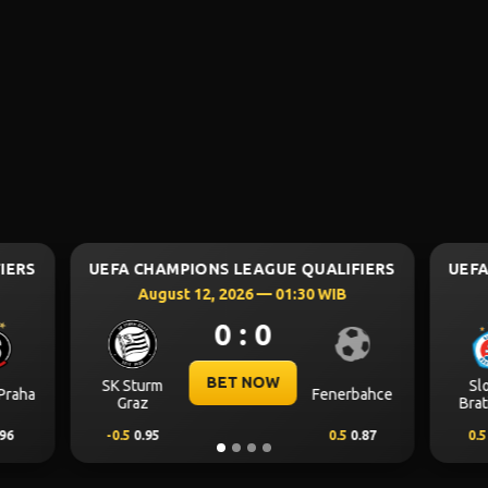
Royale
26
7/8/2026
7/8/2026
7/8/2026
8/8/2026
7
TOTOMACAU22
TOTOMACAU23
KINGKONG4D 17
KINGKONG4D 23
9178
9141
0458
2898
7/8/2026
7/8/2026
7/8/2026
7/8/2026
h Touchdown
Penalty Kick
Crash Go
IERS
E-FOOTBALL F24 ELITE CLUB FRIENDLY
E-FO
August 8, 2026 — 01:45 WIB
0 : 0
BET NOW
e-
Saint-
e-Liverpool
e-
Manchester
oise
United
1.00
-0.
0.00
-0.76
0.00
0.52
 Super Chance
Keno Bonus Number
Crash Bon