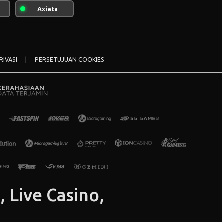
l
Axiata
RIVASI
|
PERSETUJUAN COOKIES
er 2
Jogo do Bicho
, Live Casino,
sure
Dragon Treasure