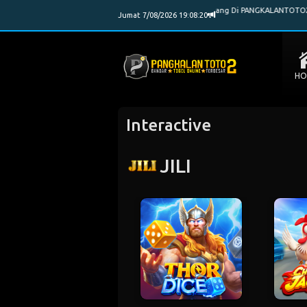
Selamat Datang Di PANGKALANTOTO2 Nikmati Bon
Jumat 7/08/2026 19:08:21
HO
Interactive
JILI