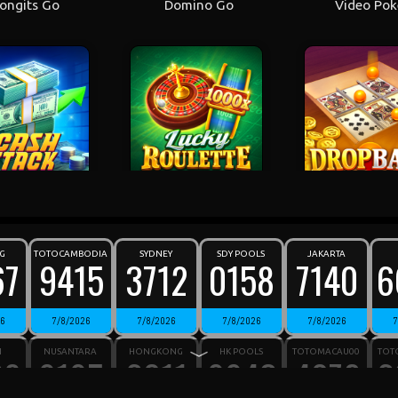
ongits Go
Domino Go
Video Pok
ash Stack
Lucky Roulette
Drop Bal
NG
TOTOCAMBODIA
SYDNEY
SDY POOLS
JAKARTA
67
9415
3712
0158
7140
6
26
7/8/2026
7/8/2026
7/8/2026
7/8/2026
7
N
NUSANTARA
HONGKONG
HK POOLS
TOTOMACAU00
TOT
38
9195
6011
9943
4072
6
ines Grand
Big Small Casino
Crash Pu