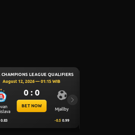
/8/2026
7/8/2026
7/8/2026
al
Super E-Sabong
OTBALL F24 ELITE CLUB FRIENDLY
August 8, 2026 — 02:00 WIB
0 : 0
Next
BET NOW
Lille
e-Barcelona
5
-0.83
0.5
0.59
us
Mines Gold