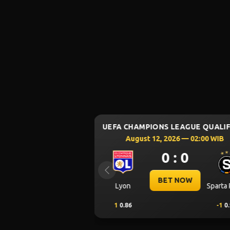
7/8/2026
7/8/2026
7/8/20
Crash Cricket
Cras
UEFA CHAMPIONS LEAGUE QUALIF
August 11, 2026 — 22:59 WIB
0 : 0
Previous
BET NOW
Union 
Bodo Glimt
Gill
0.75
0.82
-0.75
Keno Extra Bet
Keno