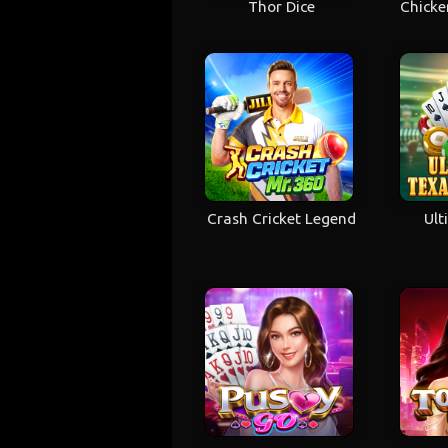
Thor Dice
Chicke
Crash Cricket Legend
Ult