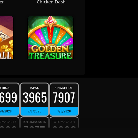
er
Chicken Dash
l
Golden Treasure
CHINA
JAPAN
SINGAPORE
699
3965
7907
/8/2026
7/8/2026
7/8/2026
OMACAU13
TOTOMACAU16
TOTOMACAU19
300
7875
6303
ck
Color Game Extreme