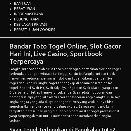
BANTUAN
PERATURAN
INFORMASI BANK
HUBUNGI KAMI
KEBIJAKAN PRIVASI
PERSETUJUAN COOKIES
Bandar Toto Togel Online, Slot Gacor
Hari Ini, Live Casino, Sportbook
Terpercaya
Pangkalantoto2
adalah situs toto slot dengan permainan slot dan togel
terlengkap dengan winrate tertinggi, selain itu
Pangkalantoto
tidak
hanya menyediakan permainan slot dan togel. dikenal dengan Syair
togel dan Prediksi angka togel terlengkap di semua pasaran besar
togel. Seperti Syair Hk, Syair Sdy, Syair Sgp dan Syair Macau yang akan
Diperbaharui Setiap harinya untuk anda. Syair adalah bocoran dari
berbagai mimpi yang kita alami atau ada bocoran angka-angka. Bisa saja
angka-angka yang ada di syair dengan rumus yang anda punya bisa
menghasilkan angka jitu yang paling akurat. Semua syair yang kami
tampilkan berasal dari yang dibuat oleh para master togel professional
yang berpengalaman untuk membantu anda mendapatkan angka
terbaik.
Syair Togel Terlengkap di PangkalanToto2