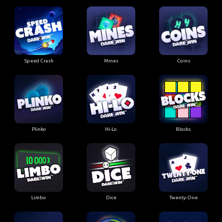
Speed Crash
Mines
Coins
Plinko
Hi-Lo
Blocks
Limbo
Dice
Twenty-One