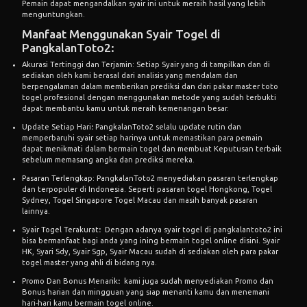
Pemain dapat mengandalkan syair ini untuk meraih hasil yang lebih
menguntungkan.
Manfaat Menggunakan Syair Togel di
PangkalanToto2:
Akurasi Tertinggi dan Terjamin: Setiap Syair yang di tampilkan dan di
sediakan oleh kami berasal dari analisis yang mendalam dan
berpengalaman dalam memberikan prediksi dan dari pakar master
toto
togel
profesional dengan menggunakan metode yang sudah terbukti
dapat membantu kamu untuk meraih kemenangan besar.
Update Setiap Hari
:
PangkalanToto2 selalu update rutin dan
memperbaruhi syair setiap harinya untuk memastikan para pemain
dapat menikmati dalam bermain togel dan membuat Keputusan terbaik
sebelum memasang angka dan prediksi mereka.
Pasaran Terlengkap:
PangkalanToto2 menyediakan pasaran terlengkap
dan terpopuler di Indonesia. Seperti pasaran togel Hongkong, Togel
Sydney, Togel Singapore Togel Macau dan masih banyak pasaran
lainnya.
Syair Togel Terakurat
:
Dengan adanya syair togel di pangkalantoto2 ini
bisa bermanfaat bagi anda yang ining bermain togel online disini. Syair
HK, Syari Sdy, Syair Sgp, Syair Macau sudah di sediakan oleh para pakar
togel master yang ahli di bidang nya.
Promo Dan Bonus Menarik
:
kami juga sudah menyediakan Promo dan
Bonus harian dan mingguan yang siap menanti kamu dan menemani
hari-hari kamu bermain togel online.