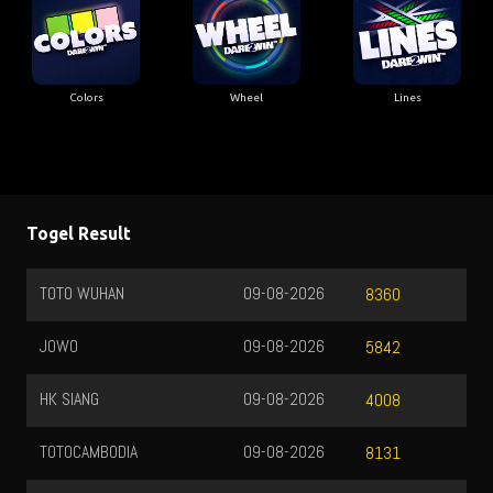
Colors
Wheel
Lines
Togel Result
AN
09-08-2026
MALAYSIA
8360
09-08-2026
MONGOLIA
5842
09-08-2026
TAIWAN
4008
DIA
09-08-2026
NUSANTARA
8131