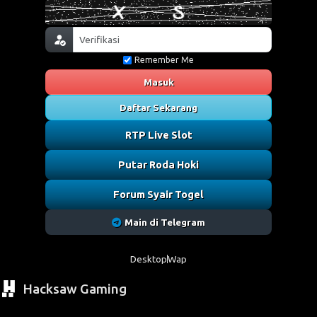
Remember Me
Masuk
Daftar Sekarang
RTP Live Slot
Putar Roda Hoki
Forum Syair Togel
Main di Telegram
Desktop
Wap
Hacksaw Gaming