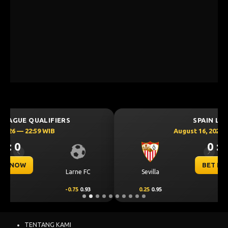
SPAIN LA LIGA
August 16, 2026 — 02:30 WIB
0 : 0
Previous
Next
BET NOW
Sevilla
Rayo Vallecano
0.25
0.95
-0.25
0.95
TENTANG KAMI