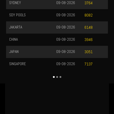
09-08-2026
HONGKONG
3764
09-08-2026
HK POOLS
8082
09-08-2026
TOTOMACAU00
6148
09-08-2026
TOTOMACAU13
3946
09-08-2026
TOTOMACAU16
3051
09-08-2026
TOTOMACAU19
7137