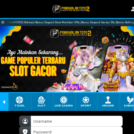
KALANTOTO2 Nikmati Bonus Deposit New Member 10% | Bonus Deposit Harian 5% | Bonus Rollingan 0,7%
TOGEL
SLOT
LIVE CASINO
SPORT
ARCADE
SABU