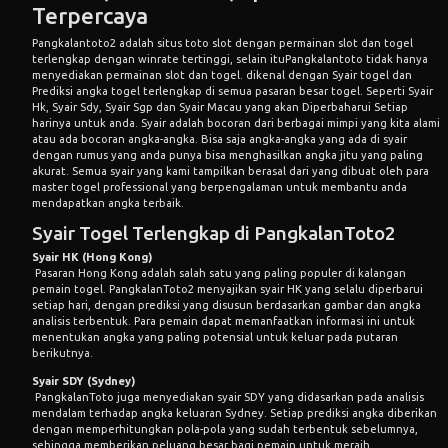
Terpercaya
Pangkalantoto2
adalah situs toto slot dengan permainan slot dan togel
terlengkap dengan winrate tertinggi, selain itu
Pangkalantoto
tidak hanya
menyediakan permainan slot dan togel. dikenal dengan Syair togel dan
Prediksi angka togel terlengkap di semua pasaran besar togel. Seperti Syair
Hk, Syair Sdy, Syair Sgp dan Syair Macau yang akan Diperbaharui Setiap
harinya untuk anda. Syair adalah bocoran dari berbagai mimpi yang kita alami
atau ada bocoran angka-angka. Bisa saja angka-angka yang ada di syair
dengan rumus yang anda punya bisa menghasilkan angka jitu yang paling
akurat. Semua syair yang kami tampilkan berasal dari yang dibuat oleh para
master togel professional yang berpengalaman untuk membantu anda
mendapatkan angka terbaik.
Syair Togel Terlengkap di PangkalanToto2
Syair HK (Hong Kong)
Pasaran Hong Kong adalah salah satu yang paling populer di kalangan
pemain togel. PangkalanToto2 menyajikan syair HK yang selalu diperbarui
setiap hari, dengan prediksi yang disusun berdasarkan gambar dan angka
analisis terbentuk. Para pemain dapat memanfaatkan informasi ini untuk
menentukan angka yang paling potensial untuk keluar pada putaran
berikutnya.
Syair SDY (Sydney)
PangkalanToto juga menyediakan syair SDY yang didasarkan pada analisis
mendalam terhadap angka keluaran Sydney. Setiap prediksi angka diberikan
dengan memperhitungkan pola-pola yang sudah terbentuk sebelumnya,
sehingga memberikan peluang besar bagi pemain untuk meraih