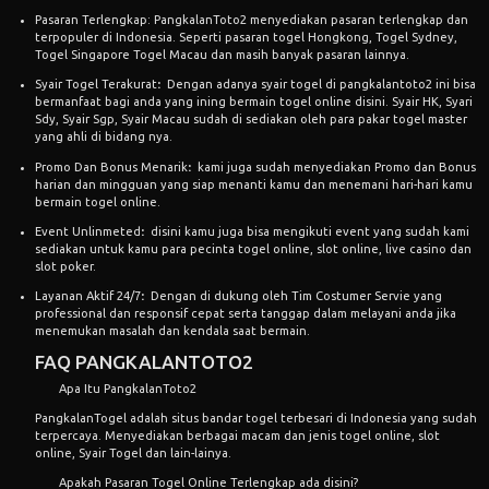
Pasaran Terlengkap:
PangkalanToto2 menyediakan pasaran terlengkap dan
terpopuler di Indonesia. Seperti pasaran togel Hongkong, Togel Sydney,
Togel Singapore Togel Macau dan masih banyak pasaran lainnya.
Syair Togel Terakurat
:
Dengan adanya syair togel di pangkalantoto2 ini bisa
bermanfaat bagi anda yang ining bermain togel online disini. Syair HK, Syari
Sdy, Syair Sgp, Syair Macau sudah di sediakan oleh para pakar togel master
yang ahli di bidang nya.
Promo Dan Bonus Menarik
:
kami juga sudah menyediakan Promo dan Bonus
harian dan mingguan yang siap menanti kamu dan menemani hari-hari kamu
bermain togel online.
Event Unlinmeted
:
disini kamu juga bisa mengikuti event yang sudah kami
sediakan untuk kamu para pecinta togel online, slot online, live casino dan
slot poker.
Layanan Aktif 24/7
:
Dengan di dukung oleh Tim Costumer Servie yang
professional dan responsif cepat serta tanggap dalam melayani anda jika
menemukan masalah dan kendala saat bermain.
FAQ PANGKALANTOTO2
Apa Itu PangkalanToto2
PangkalanTogel adalah situs bandar togel terbesari di Indonesia yang sudah
terpercaya. Menyediakan berbagai macam dan jenis togel online, slot
online, Syair Togel dan lain-lainya.
Apakah Pasaran Togel Online Terlengkap ada disini?