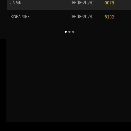
JAPAN
08-08-2026
9078
SINGAPORE
08-08-2026
5102