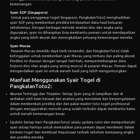
kemenangan.
Syair SGP (Singapore)
Untuk para penggemar togel Singapore, PangkalanToto2 menghadirkan
syair SGP yang memberikan prediksi berdasarkan data hasil keluaran
sebelumnya. Dengan berbagai metode analisis shio dan angka yang
digunakan, syair ini diharapkan bisa membantu pemain untuk mendapatkan
angka yang lebih akurat dan meningkatkan peluang kemenangan mereka.
Syair Macau
Pasaran Macau memiliki daya tarik tersendiri, dan PangkalanToto2 tidak
ketinggalan untuk memberikan syair Macau yang terbaru dan paling akurat.
Prediksi ini disusun dengan sangat hati-hati, mempertimbangkan data
historis shio rdan angka yang sering muncul di pasaran Macau. Pemain dapat
mengandalkan syair ini untuk meraih hasil yang lebih menguntungkan.
Manfaat Menggunakan Syair Togel di
PangkalanToto2:
Akurasi Tertinggi dan Terjamin: Setiap Syair yang di tampilkan dan di
sediakan oleh kami berasal dari analisis yang mendalam dan berpengalaman
dalam memberikan prediksi dan dari pakar master
toto togel
profesional
dengan menggunakan metode yang sudah terbukti dapat membantu kamu
untuk meraih kemenangan besar.
Update Setiap Hari
:
PangkalanToto2 selalu update rutin dan memperbaruhi
syair setiap harinya untuk memastikan para pemain dapat menikmati dalam
bermain togel dan membuat Keputusan terbaik sebelum memasang angka
dan prediksi mereka.