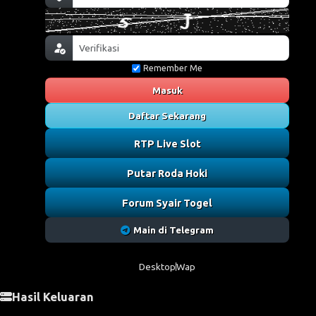
Remember Me
Masuk
Daftar Sekarang
RTP Live Slot
Putar Roda Hoki
Forum Syair Togel
Main di Telegram
Desktop
Wap
Hasil Keluaran