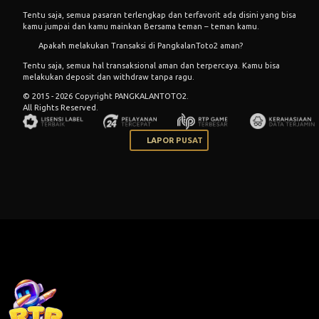
Tentu saja, semua pasaran terlengkap dan terfavorit ada disini yang bisa
kamu jumpai dan kamu mainkan Bersama teman – teman kamu.
Apakah melakukan Transaksi di PangkalanToto2 aman?
Tentu saja, semua hal transaksional aman dan terpercaya. Kamu bisa
melakukan deposit dan withdraw tanpa ragu.
© 2015 - 2026 Copyright PANGKALANTOTO2.
All Rights Reserved.
LAPOR PUSAT