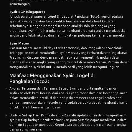
kemenangan.
Syair SGP (Singapore)
Untuk para penggemar togel Singapore, PangkalanToto2 menghadirkan
syair SGP yang memberikan prediksi berdasarkan data hasil keluaran
sebelumnya. Dengan berbagai metode analisis shio dan angka yang
digunakan, syair ini diharapkan bisa membantu pemain untuk mendapatkan
angka yang lebih akurat dan meningkatkan peluang kemenangan mereka.
Syair Macau
Pasaran Macau memiliki daya tarik tersendiri, dan PangkalanToto2 tidak
ketinggalan untuk memberikan syair Macau yang terbaru dan paling akurat.
Prediksi ini disusun dengan sangat hati-hati, mempertimbangkan data
historis shio rdan angka yang sering muncul di pasaran Macau. Pemain dapat
mengandalkan syair ini untuk meraih hasil yang lebih menguntungkan.
Manfaat Menggunakan Syair Togel di
PangkalanToto2:
Akurasi Tertinggi dan Terjamin: Setiap Syair yang di tampilkan dan di
sediakan oleh kami berasal dari analisis yang mendalam dan berpengalaman
dalam memberikan prediksi dan dari pakar master
toto togel
profesional
dengan menggunakan metode yang sudah terbukti dapat membantu kamu
untuk meraih kemenangan besar.
Update Setiap Hari
:
PangkalanToto2 selalu update rutin dan memperbaruhi
syair setiap harinya untuk memastikan para pemain dapat menikmati dalam
bermain togel dan membuat Keputusan terbaik sebelum memasang angka
dan prediksi mereka.