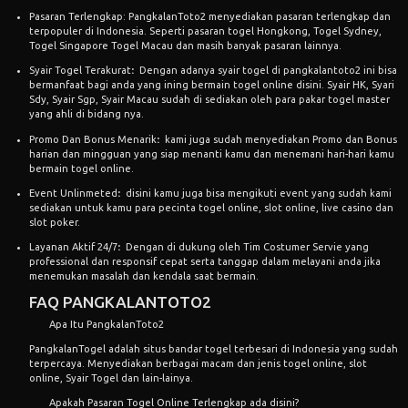
Pasaran Terlengkap:
PangkalanToto2 menyediakan pasaran terlengkap dan
terpopuler di Indonesia. Seperti pasaran togel Hongkong, Togel Sydney,
Togel Singapore Togel Macau dan masih banyak pasaran lainnya.
Syair Togel Terakurat
:
Dengan adanya syair togel di pangkalantoto2 ini bisa
bermanfaat bagi anda yang ining bermain togel online disini. Syair HK, Syari
Sdy, Syair Sgp, Syair Macau sudah di sediakan oleh para pakar togel master
yang ahli di bidang nya.
Promo Dan Bonus Menarik
:
kami juga sudah menyediakan Promo dan Bonus
harian dan mingguan yang siap menanti kamu dan menemani hari-hari kamu
bermain togel online.
Event Unlinmeted
:
disini kamu juga bisa mengikuti event yang sudah kami
sediakan untuk kamu para pecinta togel online, slot online, live casino dan
slot poker.
Layanan Aktif 24/7
:
Dengan di dukung oleh Tim Costumer Servie yang
professional dan responsif cepat serta tanggap dalam melayani anda jika
menemukan masalah dan kendala saat bermain.
FAQ PANGKALANTOTO2
Apa Itu PangkalanToto2
PangkalanTogel adalah situs bandar togel terbesari di Indonesia yang sudah
terpercaya. Menyediakan berbagai macam dan jenis togel online, slot
online, Syair Togel dan lain-lainya.
Apakah Pasaran Togel Online Terlengkap ada disini?