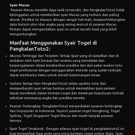
Syair Macau
Pasaran Macau memiliki daya tarik tersendiri, dan PangkalanToto2 tidak
ketinggalan untuk memberikan syair Macau yang terbaru dan paling
akurat. Prediksi ini disusun dengan sangat hati-hati, mempertimbangkan
data historis shio rdan angka yang sering muncul di pasaran Macau.
Pemain dapat mengandalkan syair ini untuk meraih hasil yang lebih
menguntungkan.
Manfaat Menggunakan Syair Togel di
PangkalanToto2:
Akurasi Tertinggi dan Terjamin: Setiap Syair yang di tampilkan dan di
sediakan oleh kami berasal dari analisis yang mendalam dan
berpengalaman dalam memberikan prediksi dan dari pakar master
toto
togel
profesional dengan menggunakan metode yang sudah terbukti
dapat membantu kamu untuk meraih kemenangan besar.
Update Setiap Hari
:
PangkalanToto2 selalu update rutin dan
memperbaruhi syair setiap harinya untuk memastikan para pemain
dapat menikmati dalam bermain togel dan membuat Keputusan terbaik
sebelum memasang angka dan prediksi mereka.
Pasaran Terlengkap:
PangkalanToto2 menyediakan pasaran terlengkap
dan terpopuler di Indonesia. Seperti pasaran togel Hongkong, Togel
Sydney, Togel Singapore Togel Macau dan masih banyak pasaran
lainnya.
Syair Togel Terakurat
:
Dengan adanya syair togel di pangkalantoto2 ini
bisa bermanfaat bagi anda yang ining bermain togel online disini. Syair