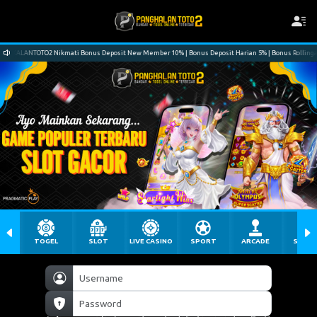
ANTOTO2 Nikmati Bonus Deposit New Member 10% | Bonus Deposit Harian 5% | Bonus Rollingan 0,7% |
TOGEL
SLOT
LIVE CASINO
SPORT
ARCADE
SABU