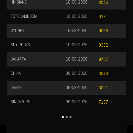
10-08-2026
TAIWAN
8556
DIA
10-08-2026
NUSANTARA
6231
10-08-2026
HONGKONG
9086
10-08-2026
HK POOLS
0332
10-08-2026
TOTOMACAU00
9787
09-08-2026
TOTOMACAU13
3946
09-08-2026
TOTOMACAU16
3051
09-08-2026
TOTOMACAU19
7137