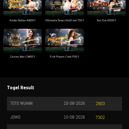
Andar Bahar AB001
Ultimate Texas Hold'em T501
Xoc Dia XD001
Casino War CW001
Fish Prawn Crab F001
Togel Result
AN
10-08-2026
MALAYSIA
2903
10-08-2026
MONGOLIA
7302